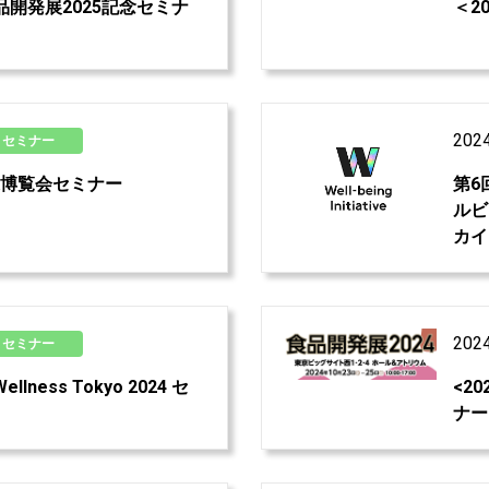
7>食品開発展2025記念セミナ
＜20
202
セミナー
>健康博覧会セミナー
第6
ルビ
カイ
202
セミナー
ellness Tokyo 2024 セ
<2
ナー