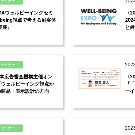
202
セミナー
7〉JMAウェルビーイングセミ
〈2
-being視点で考える顧客体
20
実践』
と健
202
セミナー
6〉日本広告審査機構主催オン
〈2
「ウェルビーイング視点か
『「T
の商品・表示設計の方向
ーイ
202
セミナー