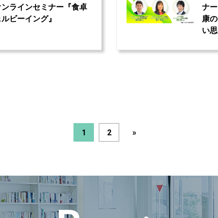
 オンラインセミナー『食卓
ナー
ェルビーイング』
康の
い思
1
2
»