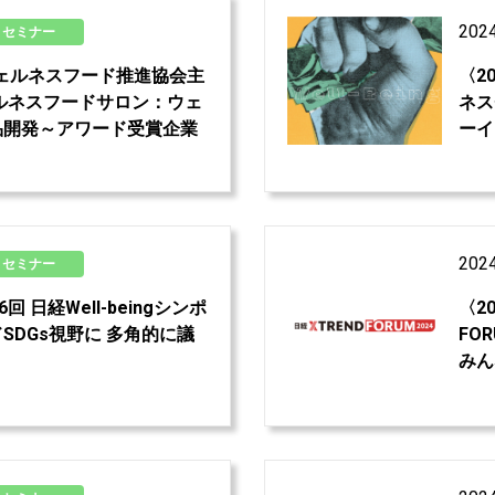
202
セミナー
2>ウェルネスフード推進協会主
〈2
ルネスフードサロン：ウェ
ネス
品開発～アワード受賞企業
ーイ
」
202
セミナー
6回 日経Well-beingシンポ
〈2
SDGs視野に 多角的に議
FO
みん