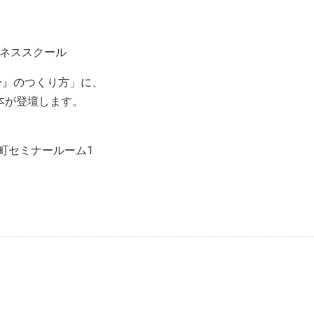
ジネススクール
ー』のつくり方」に、
本が登壇します。
町セミナールーム1