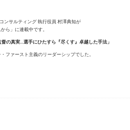
ト／itgコンサルティング 執行役員 村澤典知が
れから」に連載中です。
監督の真実…選手にひたすら『尽くす』卓越した手法」
ー・ファースト主義のリーダーシップでした。