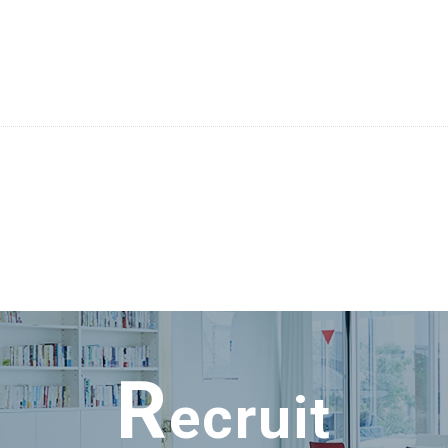
R
ecruit