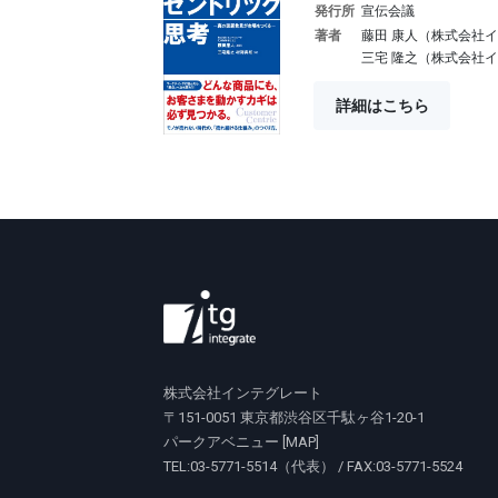
発行所
宣伝会議
著者
藤田 康人（株式会社イ
三宅 隆之（株式会社
詳細はこちら
株式会社インテグレート
〒151-0051 東京都渋谷区千駄ヶ谷1-20-1
パークアベニュー [
MAP
]
TEL:03-5771-5514（代表） / FAX:03-5771-5524